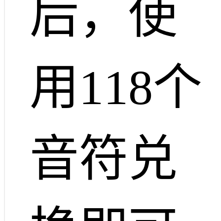
后，使
用118个
音符兑