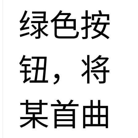
绿色按
钮，将
某首曲