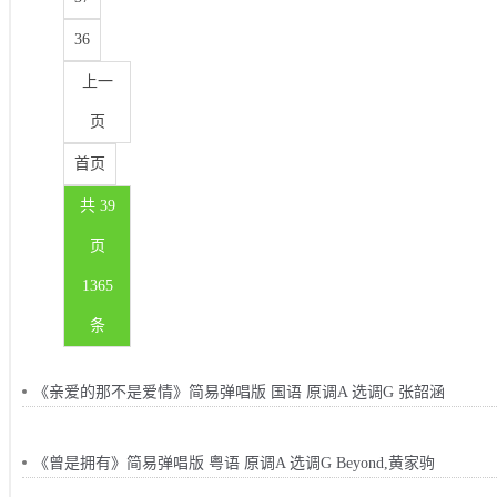
36
上一
页
首页
共 39
页
1365
条
《亲爱的那不是爱情》简易弹唱版 国语 原调A 选调G 张韶涵
《曾是拥有》简易弹唱版 粤语 原调A 选调G Beyond,黄家驹