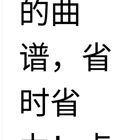
的曲
谱，省
时省