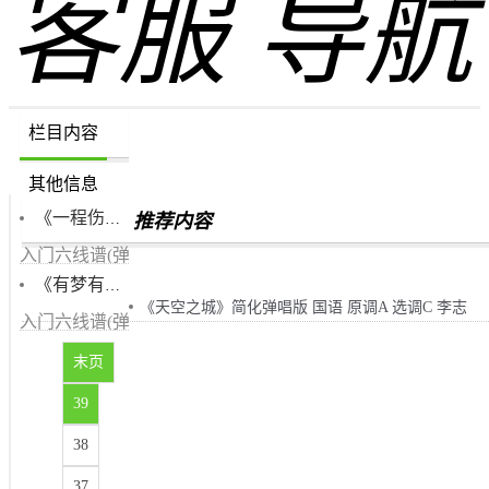
客服
导航
栏目内容
其他信息
《一程伤悲男生版》C调入门六线谱(弹唱)版 常超然
5.00
推荐内容
入门六线谱(弹唱)版 国语 原调F# 选调C调 速度0/分钟
《有梦有朋友男生版全曲使用简单分解节奏型》C调入门六线谱(弹唱)版 伍思凯
《天空之城》简化弹唱版 国语 原调A 选调C 李志
入门六线谱(弹唱)版 国语 原调Bb 选调C调 速度0/分钟
末页
39
38
37