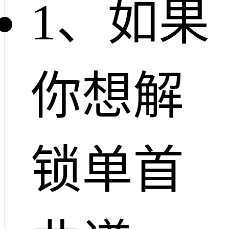
1、如果
你想解
锁单首