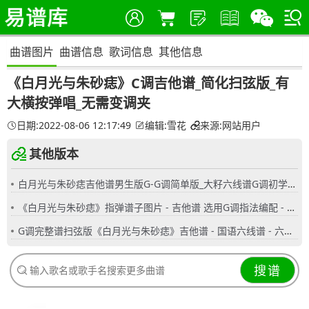
曲谱图片
曲谱信息
歌词信息
其他信息
《白月光与朱砂痣》C调吉他谱_简化扫弦版_有
大横按弹唱_无需变调夹
日期:2022-08-06 12:17:49
编辑:雪花
来源:网站用户
其他版本
白月光与朱砂痣吉他谱男生版G-G调简单版_大籽六线谱G调初学者简易弹唱版_女生版B-C调
《白月光与朱砂痣》指弹谱子图片 - 吉他谱 选用G调指法编配 - 初级谱子 - 六线谱(独奏/指弹谱)
G调完整谱扫弦版《白月光与朱砂痣》吉他谱 - 国语六线谱 - 六线谱(弹唱谱) - 原调G调
搜谱