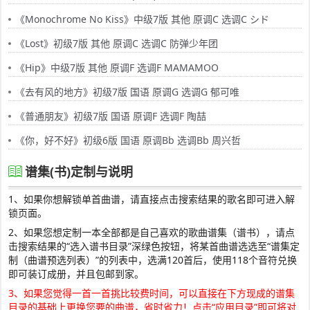
《Monochrome No Kiss》中级7版 其他 原调C 选调C シド
《Lost》初级7版 其他 原调C 选调C 防弹少年团
《Hip》中级7版 其他 原调F 选调F MAMAMOO
《去有风的地方》初级7版 国语 原调G 选调G 郁可唯
《普通朋友》初级7版 国语 原调F 选调F 陶喆
《你，好不好》初级6版 国语 原调Bb 选调Bb 周兴哲
谱集(书)定制与说明
1、如果你想解锁单首曲谱，请直接点击搜索结果的歌名即可进入解
锁页面。
2、如果您想定制一本全部都是自己喜欢的歌曲谱集（谱书），请点
击搜索结果的“选入谱书目录”深绿色按钮，将某首曲谱选选至“谱集定
制（曲谱预选列表）”的列表中，选满120首后，使用118个音符兑换
即可装订成册，并且包邮到家。
3、如果您觉得一首一首挑比较费时间，可以直接在下方现成的谱集
目录的基础上更换您要的曲谱，省时省力！点击“应用目录”即可将对