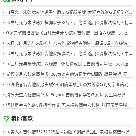
白月光与朱砂痣吉他谱男生版G-G调简单版_大籽六线谱G调初学者简易弹唱版_女生版B-C调
《白月光与朱砂痣》指弹谱子图片 - 吉他谱 选用G调指法编配 - 初级谱子 - 六线谱(独奏/指弹谱)
G调完整谱扫弦版《白月光与朱砂痣》吉他谱 - 国语六线谱 - 六线谱(弹唱谱) - 原调G调
大籽《白月光与朱砂痣》木吉他版弹唱吉他谱 - 原调C调 - 六线谱选调C调编配 - 国语版曲谱高清图片
《白月光与朱砂痣》吉他谱指弹法 - 吉他谱 选用G调指法编配 - 中级谱子 - 六线谱(独奏/指弹谱)
《白月光与朱砂痣》六线谱 - 弹唱速成民谣吉他谱高清版 - 大籽国语版歌谱 - 选调编配G调 - 原调G调
光辉岁月六线谱简单版_Beyond吉他谱初学者C调版_简易弹唱_无大横按粤语版
不浪漫罪名吉他谱男生版A-B调简单版_王杰六线谱G调初学者简易弹唱版_女生版C-D调
海阔天空六线谱简单版_Beyond吉他谱初学者G调版_女生简易弹唱_无大横按粤语版
沉默是金吉他谱C调初学者版_无大横按简单六线谱_张国荣简易弹唱粤语版
猜你喜欢
《美人》吉他谱53231323超简约版_C调必弹曲目_老狼精选吉他弹唱分解版