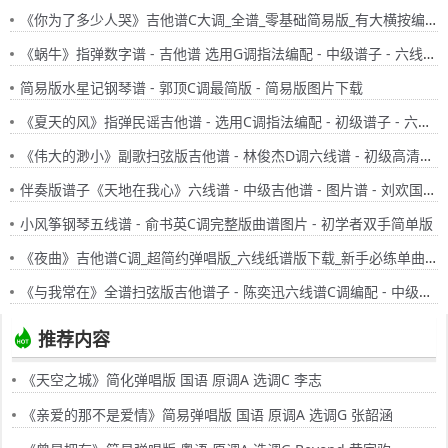
《你为了多少人哭》吉他谱C大调_全谱_零基础简易版_有大横按编配
《蜗牛》指弹数字谱 - 吉他谱 选用G调指法编配 - 中级谱子 - 六线谱(独奏/指弹谱)
简易版水星记钢琴谱 - 郭顶C调最简版 - 简易版图片下载
《夏天的风》指弹民谣吉他谱 - 选用C调指法编配 - 初级谱子 - 六线谱(独奏/指弹谱)
《伟大的渺小》副歌扫弦版吉他谱 - 林俊杰D调六线谱 - 初级高清图片谱 - 拍子4/4拍
伴奏版谱子《天地在我心》六线谱 - 中级吉他谱 - 图片谱 - 刘欢国语歌谱 - C调编配
小风筝钢琴五线谱 - 俞书英C调完整版曲谱图片 - 初学者双手简单版
《夜曲》吉他谱C调_超简约弹唱版_六线纸谱版下载_新手必练单曲谱
《与我常在》全谱扫弦版吉他谱子 - 陈奕迅六线谱C调编配 - 中级吉他谱 - 国语
推荐内容
《天空之城》简化弹唱版 国语 原调A 选调C 李志
《亲爱的那不是爱情》简易弹唱版 国语 原调A 选调G 张韶涵