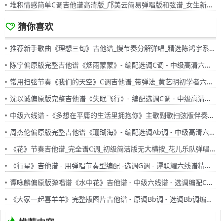
堆积情感简单C调吉他谱高清版_邝美云简易弹唱版和弦谱_女生新手入门国语版六线谱
猜你喜欢
推荐新手歌曲《理想三旬》吉他谱_慢节奏分解弹唱_精选陈鸿宇系列歌谱_简易弹法有大横按
陈宁偏原版完整吉他谱《烟雨蒙蒙》- 编配选调C调 - 中级高清六线谱
常用扫弦节奏《我们的天空》C调吉他谱_带弹法_黄艺明初学者六线谱_有大横按初级练习曲
沈以诚偏原版完整吉他谱《失眠飞行》- 编配选调C调 - 中级高清六线谱
中级六线谱 -《多想在平庸的生活里拥抱你》主歌副歌扫弦版伴奏吉他谱 - 原调C调 - 编配选调C调
周杰伦偏原版完整吉他谱《珊瑚海》- 编配选调Ab调 - 中级高清六线谱
《花》节奏吉他谱_完全谱C调_初级简洁版无大横按_花儿乐队弹唱六线谱
《行星》吉他谱 - 用弹唱节奏型编配 -选调G调 - 谭联耀六线谱精选 - 国语
谭咏麟偏原版弹唱谱《水中花》吉他谱 - 中级六线谱 - 选调编配C调 - 变调夹Capo=4
《大家一起喜羊羊》完整版图片吉他谱 - 原调Bb调 - 选调Bb调编配 - 周笔畅国语六线谱中级版