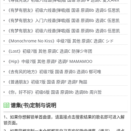
《有梦有朋友》初级六线谱(弹唱)版 国语 原调Bb 选调G 伍思凯
《有梦有朋友》入门六线谱(弹唱)版 国语 原调Bb 选调C 伍思凯
《有梦有朋友》初级六线谱(弹唱)版 国语 原调Bb 选调G 伍思凯
《Monochrome No Kiss》中级7版 其他 原调C 选调C シド
《Lost》初级7版 其他 原调C 选调C 防弹少年团
《Hip》中级7版 其他 原调F 选调F MAMAMOO
《去有风的地方》初级7版 国语 原调G 选调G 郁可唯
《普通朋友》初级7版 国语 原调F 选调F 陶喆
《你，好不好》初级6版 国语 原调Bb 选调Bb 周兴哲
谱集(书)定制与说明
1、如果你想解锁单首曲谱，请直接点击搜索结果的歌名即可进入解
锁页面。
2、如果您想定制一本全部都是自己喜欢的歌曲谱集（谱书），请点