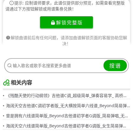
提示: 应制谱师要求，此谱仅提供部分预览，如需查看完整版
请通过下方按钮解锁或用谱集劵兑换！
解锁完整版
解锁曲谱前后有任何问题，请添加曲谱解锁页面的客服协助您解
决！
搜谱
相关内容
《残酷天使的行动纲领》吉他谱C调_超级简单_弹奏容易学_ 高桥洋子弹唱6线谱_精华音乐曲谱
海阔天空吉他谱C调初学者版_无大横按简单六线谱_Beyond简易弹唱粤语版
曾是拥有六线谱简单版_Beyond吉他谱初学者G调版_简易弹唱_无大横按粤语版
海阔天空六线谱简单版_Beyond吉他谱初学者G调版_女生简易弹唱_无大横按粤语版