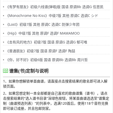
《有梦有朋友》初级六线谱(弹唱)版 国语 原调Bb 选调G 伍思凯
《Monochrome No Kiss》中级7版 其他 原调C 选调C シド
《Lost》初级7版 其他 原调C 选调C 防弹少年团
《Hip》中级7版 其他 原调F 选调F MAMAMOO
《去有风的地方》初级7版 国语 原调G 选调G 郁可唯
《普通朋友》初级7版 国语 原调F 选调F 陶喆
《你，好不好》初级6版 国语 原调Bb 选调Bb 周兴哲
谱集(书)定制与说明
1、如果你想解锁单首曲谱，请直接点击搜索结果的歌名即可进入解
锁页面。
2、如果您想定制一本全部都是自己喜欢的歌曲谱集（谱书），请点
击搜索结果的“选入谱书目录”深绿色按钮，将某首曲谱选选至“谱集定
制（曲谱预选列表）”的列表中，选满120首后，使用118个音符兑换
即可装订成册，并且包邮到家。