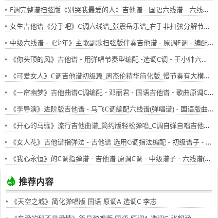
F调完整谱扫弦版《别哭我最爱的人》吉他谱 - 国语六线谱 - 六线谱(弹唱谱) - 原调F调
女生吉他谱《分手吧》C调六线谱_张震岳乐谱_右手非扫弦分解节奏型_适合0基础入门弹唱
中级六线谱 -《少年》主歌副歌扫弦版伴奏吉他谱 - 原调E调 - 编配选调E调
《你头顶的风》吉他谱 - 用弹唱节奏型编配 -选调C调 - 王小帅六线谱精选 - 国语
《可爱女人》C调吉他谱初级篇_周杰伦精华简化版_慢节奏有大横按编配
《一帘幽梦》吉他曲谱C调编配 - 邓丽君 - 国语吉他谱 - 歌曲原调C调
《李导演》进阶版吉他谱 - 马飞C调编配六线谱(弹唱谱) - 国语版曲谱 - 歌曲原调E调
《开心的马骝》流行吉他曲谱_简约版轻松弹唱_C调自弹自唱吉他谱_刘德华现场版吉他谱
《女人花》吉他谱指弹法 - 吉他谱 选用G调指法编配 - 初级谱子 - 六线谱(独奏/指弹谱)
《我心永恒》的C调指弹谱 - 吉他谱 原调C调 - 中级谱子 - 六线谱(独奏/指弹谱)
推荐内容
《天空之城》简化弹唱版 国语 原调A 选调C 李志