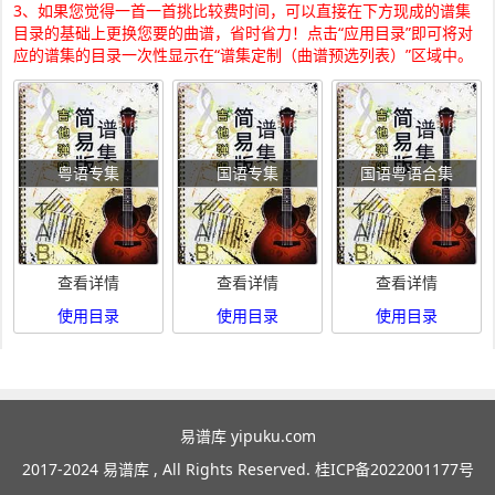
3、如果您觉得一首一首挑比较费时间，可以直接在下方现成的谱集
目录的基础上更换您要的曲谱，省时省力！点击“应用目录”即可将对
应的谱集的目录一次性显示在“谱集定制（曲谱预选列表）”区域中。
粤语专集
国语专集
国语粤语合集
查看详情
查看详情
查看详情
使用目录
使用目录
使用目录
易谱库 yipuku.com
2017-2024 易谱库 , All Rights Reserved.
桂ICP备2022001177号