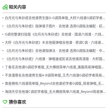
相关内容
白月光与朱砂痣吉他谱男生版G-G调简单版_大籽六线谱G调初学者简易弹唱版_女生版B-C调
《白月光与朱砂痣》指弹谱子图片 - 吉他谱 选用G调指法编配 - 初级谱子 - 六线谱(独奏/指弹谱)
G调完整谱扫弦版《白月光与朱砂痣》吉他谱 - 国语六线谱 - 六线谱(弹唱谱) - 原调G调
大籽《白月光与朱砂痣》木吉他版弹唱吉他谱 - 原调C调 - 六线谱选调C调编配 - 国语版曲谱高清图片
《白月光与朱砂痣》吉他谱指弹法 - 吉他谱 选用G调指法编配 - 中级谱子 - 六线谱(独奏/指弹谱)
《白月光与朱砂痣》六线谱 - 弹唱速成民谣吉他谱高清版 - 大籽国语版歌谱 - 选调编配G调 - 原调G调
丁香花吉他谱G调初学者版_无大横按简单六线谱_唐磊简易弹唱国语版
不浪漫罪名吉他谱男生版A-B调简单版_王杰六线谱G调初学者简易弹唱版_女生版C-D调
曾是拥有六线谱简单版_Beyond吉他谱初学者G调版_简易弹唱_无大横按粤语版
海阔天空吉他谱C调初学者版_无大横按简单六线谱_Beyond简易弹唱粤语版
猜你喜欢