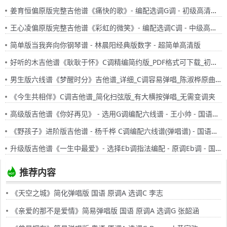
姜育恒偏原版完整吉他谱《痛快的歌》- 编配选调G调 - 初级高清六线谱
王心凌偏原版完整吉他谱《彩虹的微笑》- 编配选调C调 - 中级高清六线谱
简单版当我奔向你钢琴谱 - 林晨阳经典版数字 - 超简单高清版
好听的木吉他谱《耿耿于怀》C调精编简约版_PDF格式可下载_初学者有大横按必练
男生版六线谱《梦醒时分》吉他谱_详细_C调容易弹唱_陈淑桦原曲六线谱简化版
《今生共相伴》C调吉他谱_简化扫弦版_有大横按弹唱_无需变调夹
高级版吉他谱《你好再见》 - 选用G调编配六线谱 - 王小帅 - 国语版图片高清谱子 - 原调G调
《野孩子》进阶版吉他谱 - 杨千桦 C调编配六线谱(弹唱谱) - 国语版曲谱 - 歌曲原调C调
升级版吉他谱《一生中最爱》- 选择Eb调指法编配 - 原调Eb调 - 国语版高清图谱 - 谭咏麟六线谱
推荐内容
《天空之城》简化弹唱版 国语 原调A 选调C 李志
《亲爱的那不是爱情》简易弹唱版 国语 原调A 选调G 张韶涵