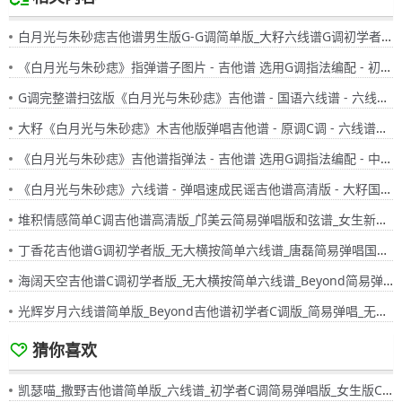
白月光与朱砂痣吉他谱男生版G-G调简单版_大籽六线谱G调初学者简易弹唱版_女生版B-C调
《白月光与朱砂痣》指弹谱子图片 - 吉他谱 选用G调指法编配 - 初级谱子 - 六线谱(独奏/指弹谱)
G调完整谱扫弦版《白月光与朱砂痣》吉他谱 - 国语六线谱 - 六线谱(弹唱谱) - 原调G调
大籽《白月光与朱砂痣》木吉他版弹唱吉他谱 - 原调C调 - 六线谱选调C调编配 - 国语版曲谱高清图片
《白月光与朱砂痣》吉他谱指弹法 - 吉他谱 选用G调指法编配 - 中级谱子 - 六线谱(独奏/指弹谱)
《白月光与朱砂痣》六线谱 - 弹唱速成民谣吉他谱高清版 - 大籽国语版歌谱 - 选调编配G调 - 原调G调
堆积情感简单C调吉他谱高清版_邝美云简易弹唱版和弦谱_女生新手入门国语版六线谱
丁香花吉他谱G调初学者版_无大横按简单六线谱_唐磊简易弹唱国语版
海阔天空吉他谱C调初学者版_无大横按简单六线谱_Beyond简易弹唱粤语版
光辉岁月六线谱简单版_Beyond吉他谱初学者C调版_简易弹唱_无大横按粤语版
猜你喜欢
凯瑟喵_撒野吉他谱简单版_六线谱_初学者C调简易弹唱版_女生版C-D男生版F-G调