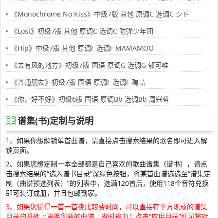
《Monochrome No Kiss》中级7版 其他 原调C 选调C シド
《Lost》初级7版 其他 原调C 选调C 防弹少年团
《Hip》中级7版 其他 原调F 选调F MAMAMOO
《去有风的地方》初级7版 国语 原调G 选调G 郁可唯
《普通朋友》初级7版 国语 原调F 选调F 陶喆
《你，好不好》初级6版 国语 原调Bb 选调Bb 周兴哲
谱集(书)定制与说明
1、如果你想解锁单首曲谱，请直接点击搜索结果的歌名即可进入解
锁页面。
2、如果您想定制一本全部都是自己喜欢的歌曲谱集（谱书），请点
击搜索结果的“选入谱书目录”深绿色按钮，将某首曲谱选选至“谱集定
制（曲谱预选列表）”的列表中，选满120首后，使用118个音符兑换
即可装订成册，并且包邮到家。
3、如果您觉得一首一首挑比较费时间，可以直接在下方现成的谱集
目录的基础上更换您要的曲谱，省时省力！点击“应用目录”即可将对