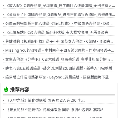
《故人叹》C调吉他谱_吴琼歌谱_自学曲目六线谱弹唱_无扫弦有大横按
《爱就爱了》弹唱吉他谱_G调编配_进阶吉他谱接近原版_吉他进阶弹唱六线谱
张国荣的完整版吉他六线谱《痴心的我》- 中级国语吉他谱 - D调指法编配 - 变调夹Capo=0
《心情车站》C调吉他谱_简化扫弦版_有大横按弹唱_无需变调夹
蔡健雅的《被驯服的象》谱子带扫弦节奏吉他谱 - C编配 - 变调夹Capo=0 - 中级六线谱
Missing You的钢琴谱 - 中村由利子调五线谱图片 - 伴奏钢琴谱子简谱
女生吉他谱《分手吧》C调六线谱_张震岳乐谱_右手非扫弦分解节奏型_适合0基础入门弹唱
聊表心意E五线谱简谱 -薛之谦,刘惜君E调简谱版 - 新手入门完整版
简易版谁伴我闯荡钢琴谱 - BeyondC调最简版 - 简易版图片下载
推荐内容
《天空之城》简化弹唱版 国语 原调A 选调C 李志
《亲爱的那不是爱情》简易弹唱版 国语 原调A 选调G 张韶涵