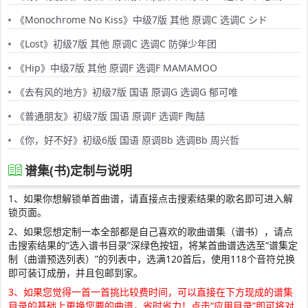
《Monochrome No Kiss》中级7版 其他 原调C 选调C シド
《Lost》初级7版 其他 原调C 选调C 防弹少年团
《Hip》中级7版 其他 原调F 选调F MAMAMOO
《去有风的地方》初级7版 国语 原调G 选调G 郁可唯
《普通朋友》初级7版 国语 原调F 选调F 陶喆
《你，好不好》初级6版 国语 原调Bb 选调Bb 周兴哲
谱集(书)定制与说明
1、如果你想解锁单首曲谱，请直接点击搜索结果的歌名即可进入解
锁页面。
2、如果您想定制一本全部都是自己喜欢的歌曲谱集（谱书），请点
击搜索结果的“选入谱书目录”深绿色按钮，将某首曲谱选选至“谱集定
制（曲谱预选列表）”的列表中，选满120首后，使用118个音符兑换
即可装订成册，并且包邮到家。
3、如果您觉得一首一首挑比较费时间，可以直接在下方现成的谱集
目录的基础上更换您要的曲谱，省时省力！点击“应用目录”即可将对