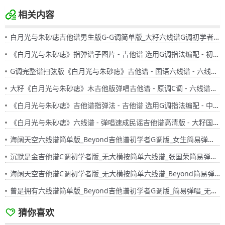
相关内容
白月光与朱砂痣吉他谱男生版G-G调简单版_大籽六线谱G调初学者简易弹唱版_女生版B-C调
《白月光与朱砂痣》指弹谱子图片 - 吉他谱 选用G调指法编配 - 初级谱子 - 六线谱(独奏/指弹谱)
G调完整谱扫弦版《白月光与朱砂痣》吉他谱 - 国语六线谱 - 六线谱(弹唱谱) - 原调G调
大籽《白月光与朱砂痣》木吉他版弹唱吉他谱 - 原调C调 - 六线谱选调C调编配 - 国语版曲谱高清图片
《白月光与朱砂痣》吉他谱指弹法 - 吉他谱 选用G调指法编配 - 中级谱子 - 六线谱(独奏/指弹谱)
《白月光与朱砂痣》六线谱 - 弹唱速成民谣吉他谱高清版 - 大籽国语版歌谱 - 选调编配G调 - 原调G调
海阔天空六线谱简单版_Beyond吉他谱初学者G调版_女生简易弹唱_无大横按粤语版
沉默是金吉他谱C调初学者版_无大横按简单六线谱_张国荣简易弹唱粤语版
海阔天空吉他谱C调初学者版_无大横按简单六线谱_Beyond简易弹唱粤语版
曾是拥有六线谱简单版_Beyond吉他谱初学者G调版_简易弹唱_无大横按粤语版
猜你喜欢