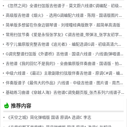
《忽然之间》全谱扫弦版吉他谱子 - 莫文蔚六线谱C调编配 - 初级吉他谱 - 国语
高级版吉他谱《烟火》 - 选用G调编配六线谱 - 陈翔 - 国语版图片高清谱子 - 原调G调
简单版多想留在你身边钢琴谱 - 刘增瞳经典版数字 - 超简单高清版
常用扫弦节奏《爱是永恒张学友》C调吉他谱_带弹法_张学友初学者六线谱_有大横按初级练习曲
岑宁儿偏原版完整吉他谱《追光者》- 编配选调G调 - 初级高清六线谱
G调完整谱扫弦版《外婆桥》吉他谱 - 国语六线谱 - 六线谱(弹唱谱) - 原调G调
吉他谱《我的回忆不是我的》- 全曲偏原版伴奏曲谱 - 国语版 - 拍子4/4拍 - 选调C调 - 海鸣威六线谱
中级六线谱 -《最近》主歌副歌扫弦版伴奏吉他谱 - 原调C#调 - 编配选调C#调
伴奏版谱子《最伟大的作品》六线谱 - 中级吉他谱 - 图片谱 - 周杰伦国语歌谱 - C调编配
基础练习曲谱《穿越人海》吉他谱C调免翻页版_张杰系列六线谱子_简易弹唱和弦吉他谱
推荐内容
《天空之城》简化弹唱版 国语 原调A 选调C 李志