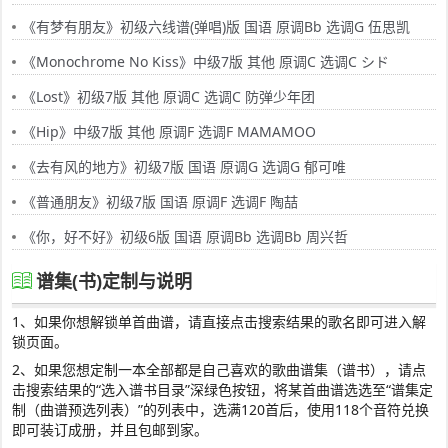
《有梦有朋友》初级六线谱(弹唱)版 国语 原调Bb 选调G 伍思凯
《Monochrome No Kiss》中级7版 其他 原调C 选调C シド
《Lost》初级7版 其他 原调C 选调C 防弹少年团
《Hip》中级7版 其他 原调F 选调F MAMAMOO
《去有风的地方》初级7版 国语 原调G 选调G 郁可唯
《普通朋友》初级7版 国语 原调F 选调F 陶喆
《你，好不好》初级6版 国语 原调Bb 选调Bb 周兴哲
谱集(书)定制与说明
1、如果你想解锁单首曲谱，请直接点击搜索结果的歌名即可进入解
锁页面。
2、如果您想定制一本全部都是自己喜欢的歌曲谱集（谱书），请点
击搜索结果的“选入谱书目录”深绿色按钮，将某首曲谱选选至“谱集定
制（曲谱预选列表）”的列表中，选满120首后，使用118个音符兑换
即可装订成册，并且包邮到家。