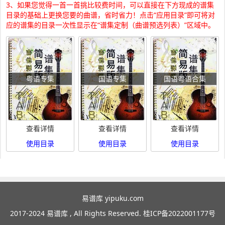
3、如果您觉得一首一首挑比较费时间，可以直接在下方现成的谱集
目录的基础上更换您要的曲谱，省时省力！点击“应用目录”即可将对
应的谱集的目录一次性显示在“谱集定制（曲谱预选列表）”区域中。
粤语专集
国语专集
国语粤语合集
查看详情
查看详情
查看详情
使用目录
使用目录
使用目录
易谱库 yipuku.com
2017-2024 易谱库 , All Rights Reserved.
桂ICP备2022001177号